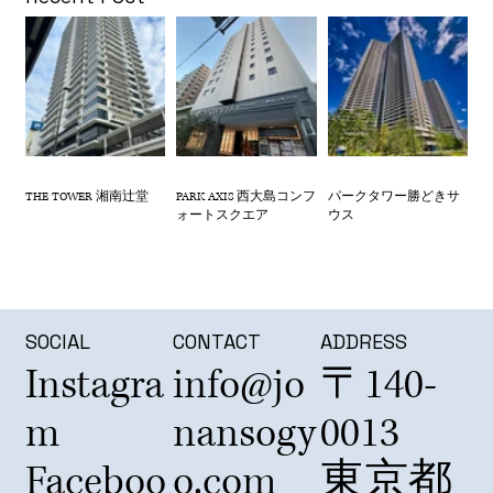
THE TOWER 湘南辻堂
PARK AXIS 西大島コンフ
パークタワー勝どきサ
ォートスクエア
ウス
SOCIAL
CONTACT
ADDRESS
Instagra
info@jo
〒140-
m
nansogy
0013
Faceboo
o.com
東京都